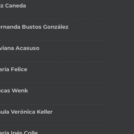
uz Caneda
rnanda Bustos González
viana Acasuso
ría Felice
ucas Wenk
ula Verónica Keller
ría Inés Colle