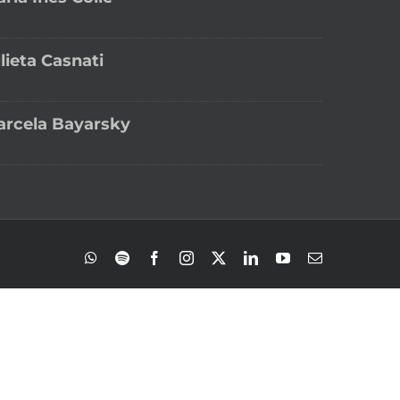
lieta Casnati
rcela Bayarsky
WhatsApp
Spotify
Facebook
Instagram
X
LinkedIn
YouTube
Correo
electrónico