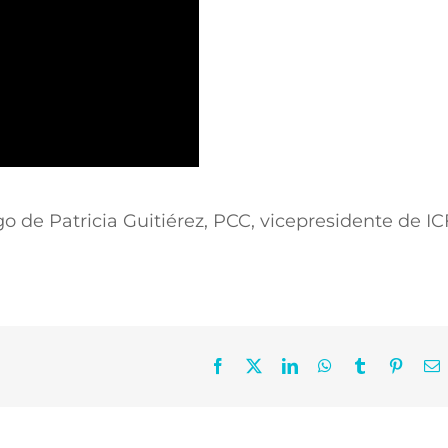
o de Patricia Guitiérez, PCC, vicepresidente de IC
Facebook
X
LinkedIn
WhatsApp
Tumblr
Pintere
C
e