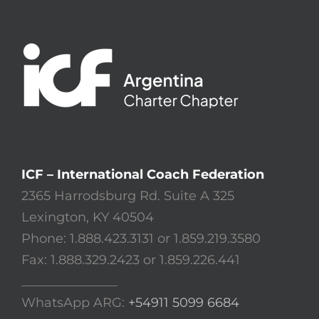
ICF – International Coach Federation
2365 Harrodsburg Rd. Suite A 325
Lexington, KY 40504
Phone: 1.888.423.3131 or 1.859.219.3580
Fax: 1.888.329.2423 or 1.859.226.441
_______________
WhatsApp ARG:
+54911 5099 6684