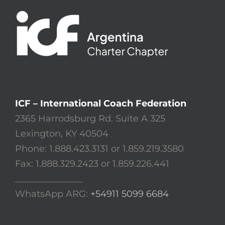
ICF – International Coach Federation
2365 Harrodsburg Rd. Suite A 325
Lexington, KY 40504
Phone: 1.888.423.3131 or 1.859.219.3580
Fax: 1.888.329.2423 or 1.859.226.441
_______________
WhatsApp ARG:
+54911 5099 6684