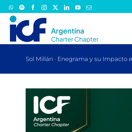
Saltar
WhatsApp
Spotify
Facebook
Instagram
X
LinkedIn
YouTube
Correo
electrónico
al
contenido
Sol Millán · Enegrama y su Impacto e