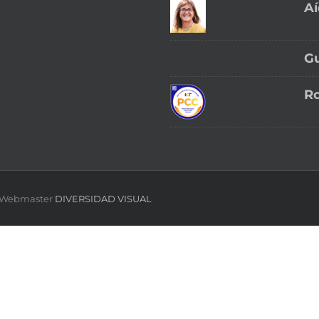
Aí
Gu
Ro
 | Webmaster
DIVERSIDAD VISUAL