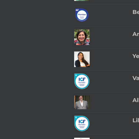
Be
An
Ye
Va
Al
Li