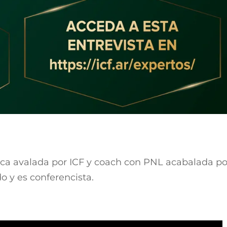
gica avalada por ICF y coach con PNL acabalada po
do y es conferencista.