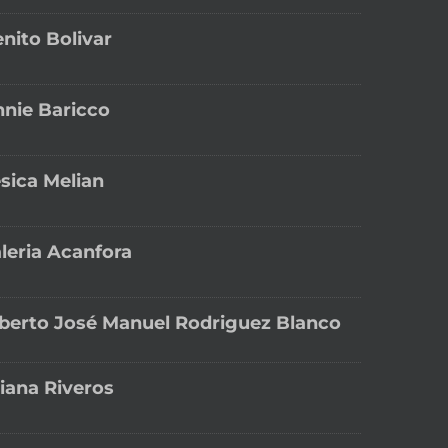
nito Bolivar
nie Baricco
sica Melian
leria Acanfora
berto José Manuel Rodriguez Blanco
liana Riveros