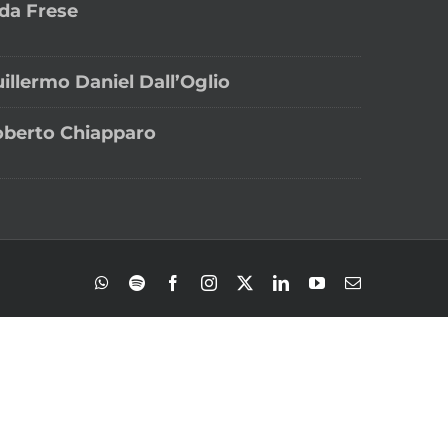
da Frese
illermo Daniel Dall’Oglio
berto Chiapparo
WhatsApp
Spotify
Facebook
Instagram
X
LinkedIn
YouTube
Correo
electrónico