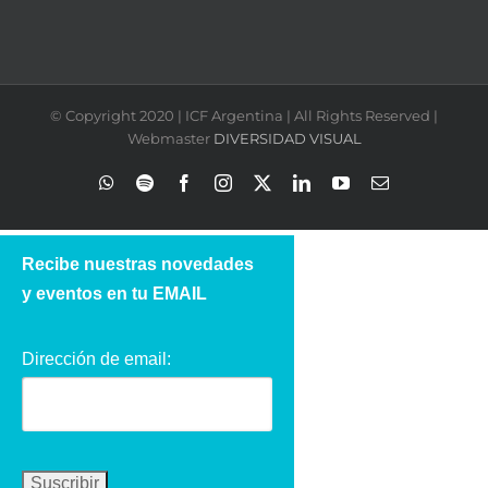
© Copyright 2020 | ICF Argentina | All Rights Reserved |
Webmaster
DIVERSIDAD VISUAL
WhatsApp
Spotify
Facebook
Instagram
X
LinkedIn
YouTube
Correo
electrónico
Recibe nuestras novedades
y eventos en tu EMAIL
Dirección de email: