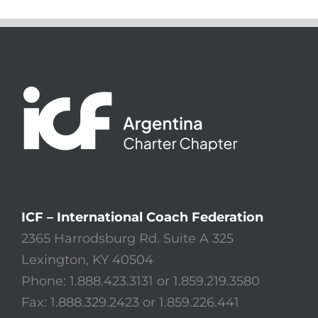
ICF – International Coach Federation
2365 Harrodsburg Rd. Suite A 325
Lexington, KY 40504
Phone: 1.888.423.3131 or 1.859.219.3580
Fax: 1.888.329.2423 or 1.859.226.441