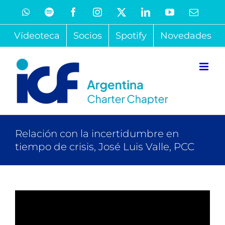
Saltar
WhatsApp
Spotify
Facebook
Instagram
X
LinkedIn
YouTube
Correo
electró
al
Vídeoteca
Socios
Spotify
Novedades
contenido
Relación con la incertidumbre en
tiempo de crisis, José Luis Valle, PCC