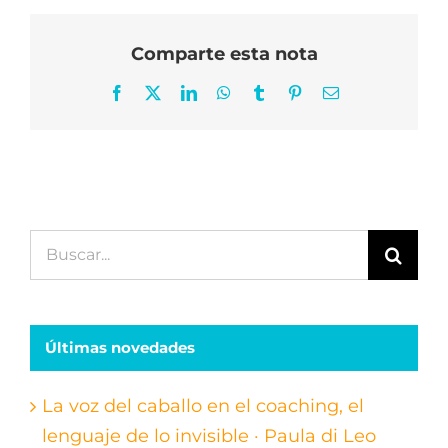
Comparte esta nota
Facebook
X
LinkedIn
WhatsApp
Tumblr
Pinterest
Correo
electrónico
Buscar:
Últimas novedades
La voz del caballo en el coaching, el
lenguaje de lo invisible · Paula di Leo