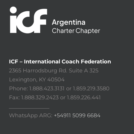
ICF – International Coach Federation
2365 Harrodsburg Rd. Suite A 325
Lexington, KY 40504
Phone: 1.888.423.3131 or 1.859.219.3580
Fax: 1.888.329.2423 or 1.859.226.441
_______________
WhatsApp ARG:
+54911 5099 6684