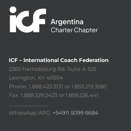
ICF – International Coach Federation
2365 Harrodsburg Rd. Suite A 325
Lexington, KY 40504
Phone: 1.888.423.3131 or 1.859.219.3580
Fax: 1.888.329.2423 or 1.859.226.441
_______________
WhatsApp ARG:
+54911 5099 6684