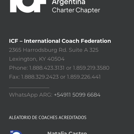
ICF – International Coach Federation
2365 Harrodsburg Rd. Suite A 325
Lexington, KY 40504
Phone: 1.888.423.3131 or 1.859.219.3580
Fax: 1.888.329.2423 or 1.859.226.441
_______________
WhatsApp ARG:
+54911 5099 6684
ALEATORIO DE COACHES ACREDITADOS
Natalia Castro