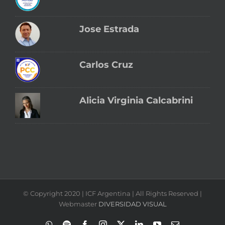
Jose Estrada
Carlos Cruz
Alicia Virginia Calcabrini
© Copyright 2020 | ICF Argentina | All Rights Reserved |
Webmaster
DIVERSIDAD VISUAL
WhatsApp
Spotify
Facebook
Instagram
X
LinkedIn
YouTube
Correo