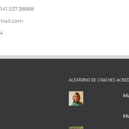
141.537.38868
mail.com
4
ALEATORIO DE COACHES ACRE
Ma
Ma