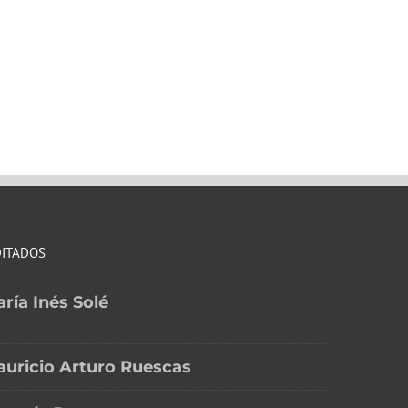
DITADOS
ría Inés Solé
uricio Arturo Ruescas