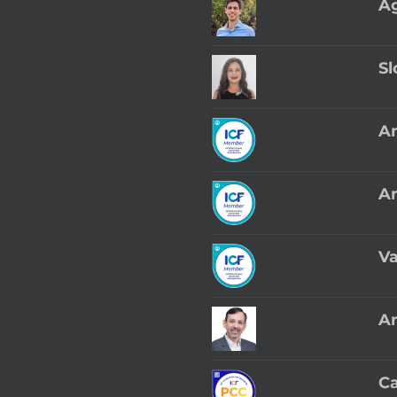
Ag
Sl
An
An
Va
An
Ca