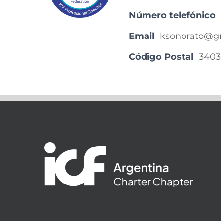
Número telefónico
Email
ksonorato@g
Código Postal
3403