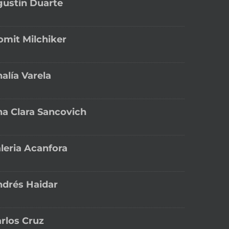
ustín Duarte
omit Milchiker
alía Varela
a Clara Sancovich
leria Acanfora
drés Haidar
rlos Cruz