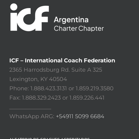
ICF – International Coach Federation
2365 Harrodsburg Rd. Suite A 325
Lexington, KY 40504
Phone: 1.888.423.3131 or 1.859.219.3580
Fax: 1.888.329.2423 or 1.859.226.441
_______________
WhatsApp ARG:
+54911 5099 6684