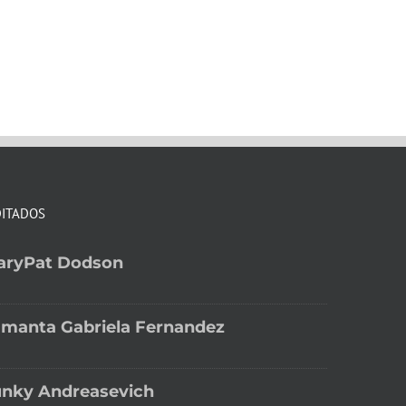
DITADOS
aryPat Dodson
manta Gabriela Fernandez
unky Andreasevich