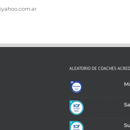
yahoo.com.ar
ALEATORIO DE COACHES ACRE
M
Sa
S