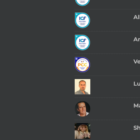
Al
An
Ve
Lu
M
Sh