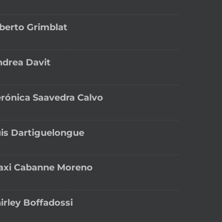
berto Grimblat
drea Davit
rónica Saavedra Calvo
is Dartiguelongue
axi Cabanne Moreno
irley Boffadossi