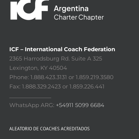
ICF – International Coach Federation
2365 Harrodsburg Rd. Suite A 325
Lexington, KY 40504
Phone: 1.888.423.3131 or 1.859.219.3580
Fax: 1.888.329.2423 or 1.859.226.441
_______________
WhatsApp ARG:
+54911 5099 6684
ALEATORIO DE COACHES ACREDITADOS