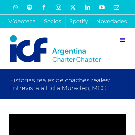
Saltar
WhatsApp
Spotify
Facebook
Instagram
X
LinkedIn
YouTube
Correo
electró
al
Vídeoteca
Socios
Spotify
Novedades
contenido
Historias reales de coaches reales:
Entrevista a Lidia Muradep, MCC