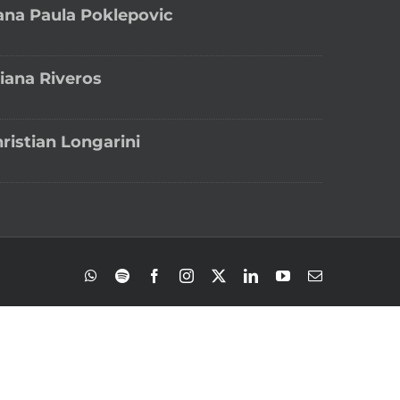
na Paula Poklepovic
liana Riveros
ristian Longarini
WhatsApp
Spotify
Facebook
Instagram
X
LinkedIn
YouTube
Correo
electrónico