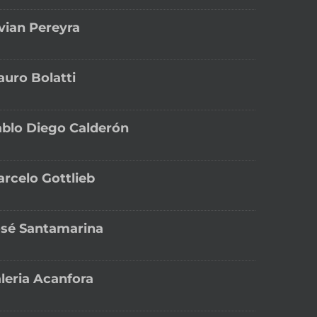
vian Pereyra
uro Bolatti
blo Diego Calderón
rcelo Gottlieb
sé Santamarina
leria Acanfora