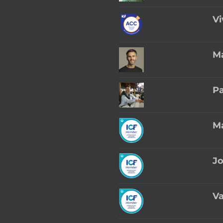
Vi
Ma
Pa
Ma
Jo
Va