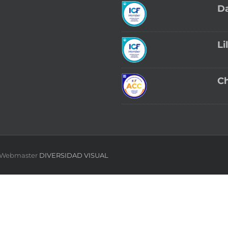
Da
Li
Ch
 | Webmaster
DIVERSIDAD VISUAL