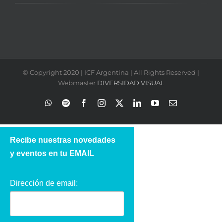
© Copyright 2020 | ICF Argentina | All Rights Reserved |
Webmaster
DIVERSIDAD VISUAL
WhatsApp
Spotify
Facebook
Instagram
X
LinkedIn
YouTube
Correo
electrónico
Recibe nuestras novedades
y eventos en tu EMAIL
Dirección de email: