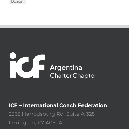
ICF – International Coach Federation
2365 Harrodsburg Rd. Suite A 325
Lexington, KY 40504