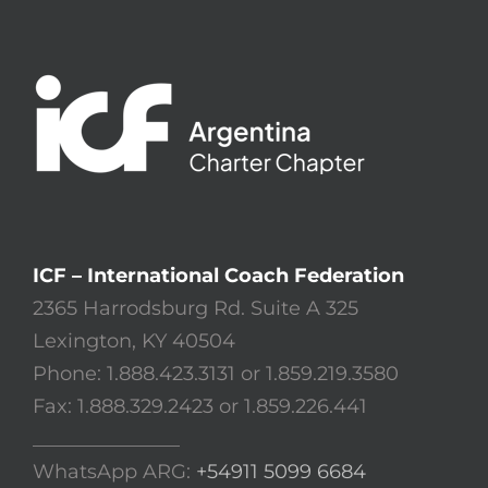
ICF – International Coach Federation
2365 Harrodsburg Rd. Suite A 325
Lexington, KY 40504
Phone: 1.888.423.3131 or 1.859.219.3580
Fax: 1.888.329.2423 or 1.859.226.441
_______________
WhatsApp ARG:
+54911 5099 6684