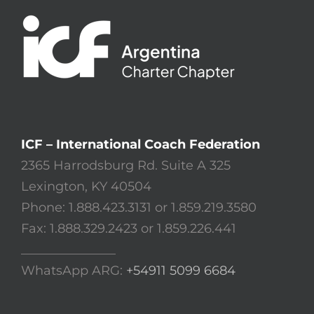
ICF – International Coach Federation
2365 Harrodsburg Rd. Suite A 325
Lexington, KY 40504
Phone: 1.888.423.3131 or 1.859.219.3580
Fax: 1.888.329.2423 or 1.859.226.441
_______________
WhatsApp ARG:
+54911 5099 6684