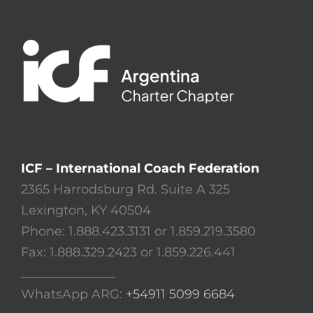
ICF – International Coach Federation
2365 Harrodsburg Rd. Suite A 325
Lexington, KY 40504
Phone: 1.888.423.3131 or 1.859.219.3580
Fax: 1.888.329.2423 or 1.859.226.441
_______________
WhatsApp ARG:
+54911 5099 6684