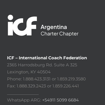
ICF – International Coach Federation
2365 Harrodsburg Rd. Suite A 325
Lexington, KY 40504
Phone: 1.888.423.3131 or 1.859.219.3580
Fax: 1.888.329.2423 or 1.859.226.441
_______________
WhatsApp ARG:
+54911 5099 6684