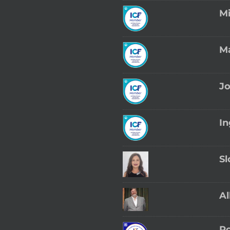
Mi
M
Jo
I
Sl
Al
R