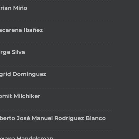
rian Miño
acarena Ibañez
rge Silva
ngrid Dominguez
omit Milchiker
berto José Manuel Rodriguez Blanco
oxana Handelsman