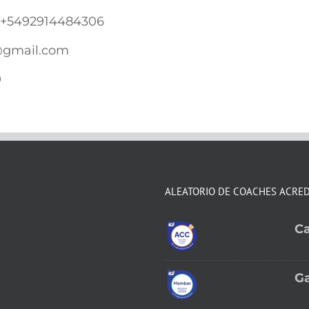
+5492914484306
@gmail.com
0
ALEATORIO DE COACHES ACRE
Ca
Ga