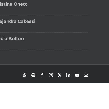
istina Oneto
ejandra Cabassi
icia Bolton
WhatsApp
Spotify
Facebook
Instagram
X
LinkedIn
YouTube
Correo
electrónico