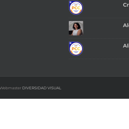
Cr
Al
Al
 | Webmaster
DIVERSIDAD VISUAL