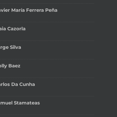
vier María Ferrera Peña
ia Cazorla
rge Silva
lly Baez
rlos Da Cunha
amuel Stamateas