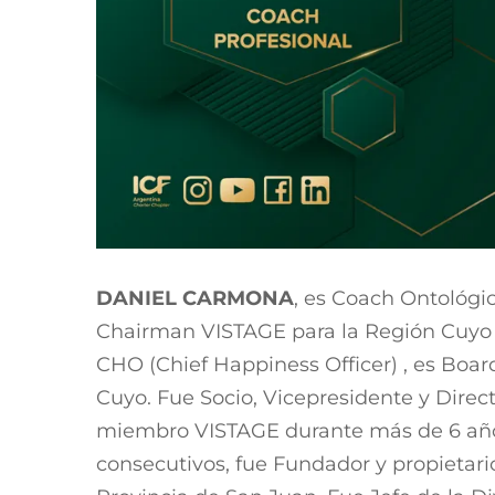
DANIEL CARMONA
, es Coach Ontológic
Chairman VISTAGE para la Región Cuyo
CHO (Chief Happiness Officer) , es Boa
Cuyo. Fue Socio, Vicepresidente y Direc
miembro VISTAGE durante más de 6 años
consecutivos, fue Fundador y propietari