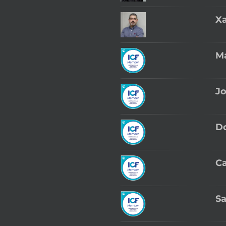
Xa
Ma
Jo
Do
Ca
S