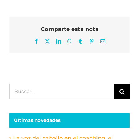
Comparte esta nota
Facebook
X
LinkedIn
WhatsApp
Tumblr
Pinterest
Correo
electrónico
Buscar:
Últimas novedades
La voz del caballo en el coaching, el