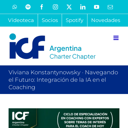
Saltar
WhatsApp
Spotify
Facebook
Instagram
X
LinkedIn
YouTube
Correo
electró
al
Vídeoteca
Socios
Spotify
Novedades
contenido
Viviana Konstantynowsky · Navegando
el Futuro: Integración de la IA en el
Coaching