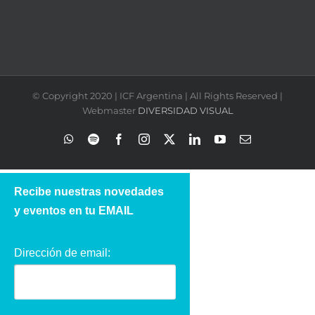
© Copyright 2020 | ICF Argentina | All Rights Reserved |
Webmaster
DIVERSIDAD VISUAL
WhatsApp
Spotify
Facebook
Instagram
X
LinkedIn
YouTube
Correo
electrónico
Recibe nuestras novedades
y eventos en tu EMAIL
Dirección de email: