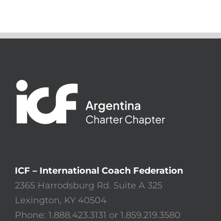
ICF – International Coach Federation
2365 Harrodsburg Rd. Suite A 325
Lexington, KY 40504
Phone: 1.888.423.3131 or 1.859.219.3580