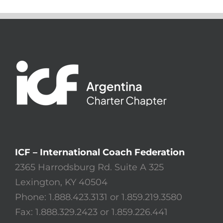
ICF – International Coach Federation
2365 Harrodsburg Rd. Suite A 325
Lexington, KY 40504
Phone: 1.888.423.3131 or 1.859.219.3580
Fax: 1.888.329.2423 or 1.859.226.441