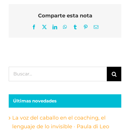
Comparte esta nota
Facebook
X
LinkedIn
WhatsApp
Tumblr
Pinterest
Correo
electrónico
Buscar:
Últimas novedades
La voz del caballo en el coaching, el
lenguaje de lo invisible · Paula di Leo