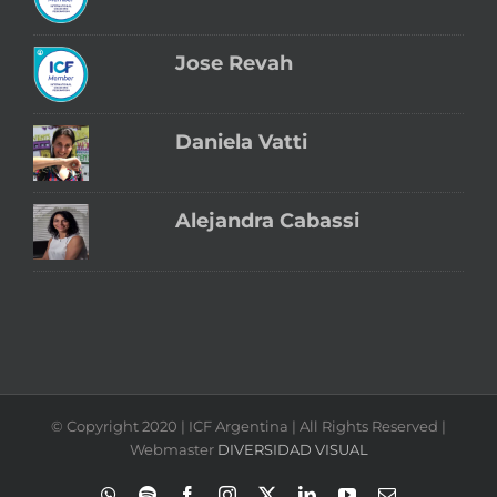
Jose Revah
Daniela Vatti
Alejandra Cabassi
© Copyright 2020 | ICF Argentina | All Rights Reserved |
Webmaster
DIVERSIDAD VISUAL
WhatsApp
Spotify
Facebook
Instagram
X
LinkedIn
YouTube
Correo