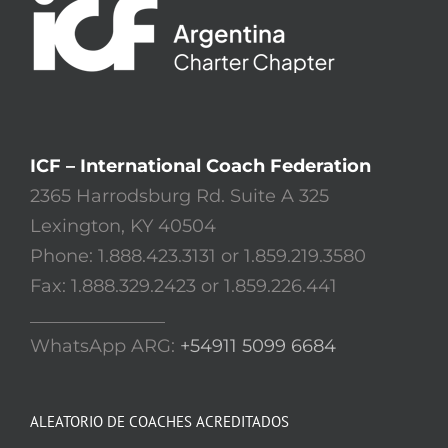
ICF – International Coach Federation
2365 Harrodsburg Rd. Suite A 325
Lexington, KY 40504
Phone: 1.888.423.3131 or 1.859.219.3580
Fax: 1.888.329.2423 or 1.859.226.441
_______________
WhatsApp ARG:
+54911 5099 6684
ALEATORIO DE COACHES ACREDITADOS