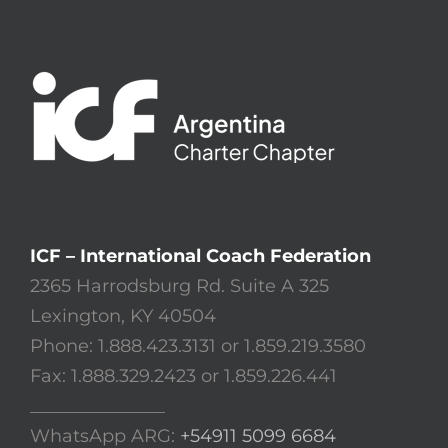
ICF – International Coach Federation
2365 Harrodsburg Rd. Suite A 325
Lexington, KY 40504
Phone: 1.888.423.3131 or 1.859.219.3580
Fax: 1.888.329.2423 or 1.859.226.441
_______________
WhatsApp ARG:
+54911 5099 6684