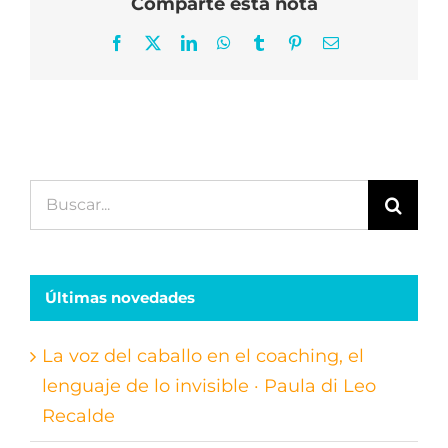
Comparte esta nota
Facebook
X
LinkedIn
WhatsApp
Tumblr
Pinterest
Correo
electrónico
Buscar:
Últimas novedades
La voz del caballo en el coaching, el
lenguaje de lo invisible · Paula di Leo
Recalde