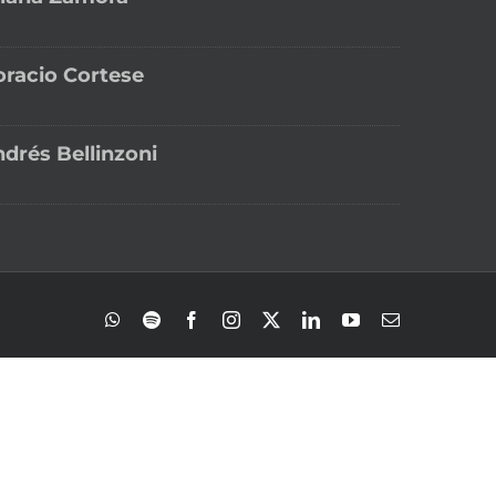
racio Cortese
drés Bellinzoni
WhatsApp
Spotify
Facebook
Instagram
X
LinkedIn
YouTube
Correo
electrónico