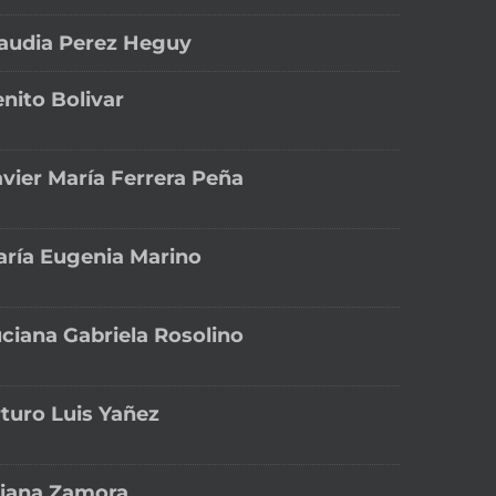
audia Perez Heguy
nito Bolivar
vier María Ferrera Peña
ría Eugenia Marino
ciana Gabriela Rosolino
turo Luis Yañez
liana Zamora