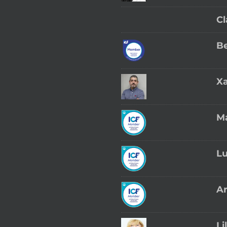
Cl
Be
Xa
Ma
Lu
Ar
Li