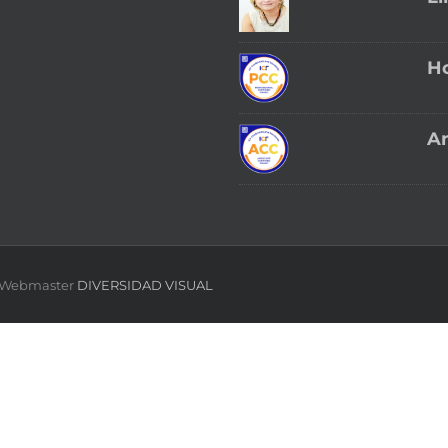
Ho
An
 | Webmaster
DIVERSIDAD VISUAL