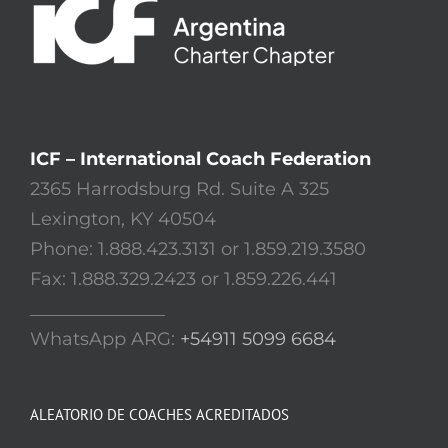
ICF – International Coach Federation
2365 Harrodsburg Rd. Suite A 325
Lexington, KY 40504
Phone: 1.888.423.3131 or 1.859.219.3580
Fax: 1.888.329.2423 or 1.859.226.441
_______________
WhatsApp ARG:
+54911 5099 6684
ALEATORIO DE COACHES ACREDITADOS