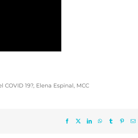
l COVID 19?, Elena Espinal, MCC
Facebook
X
LinkedIn
WhatsApp
Tumblr
Pintere
C
e