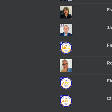
Es
Ja
Fe
Ro
Fl
Ch