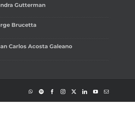
andra Gutterman
rge Brucetta
an Carlos Acosta Galeano
WhatsApp
Spotify
Facebook
Instagram
X
LinkedIn
YouTube
Correo
electrónico