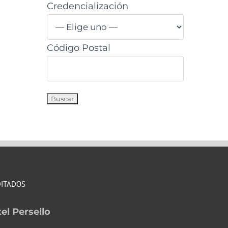
Credencialización
Código Postal
DITADOS
el Persello