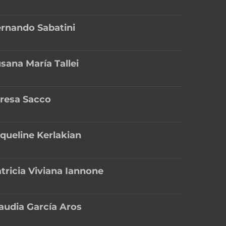
rnando Sabatini
sana María Tallei
resa Sacco
queline Kerlakian
tricia Viviana Iannone
audia García Aros