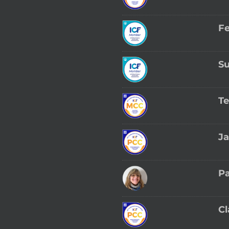
Fe
Su
Te
Ja
Pa
Cl