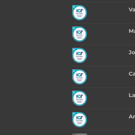
Va
Ma
Jo
Ca
La
Ar