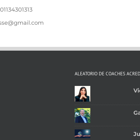
01134301313
osse@gmail.com
ALEATORIO DE COACHES ACRE
Vi
G
Ju