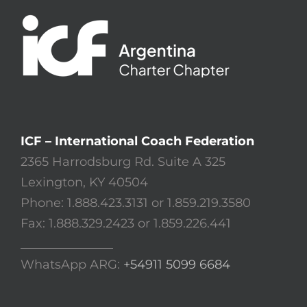
ICF – International Coach Federation
2365 Harrodsburg Rd. Suite A 325
Lexington, KY 40504
Phone: 1.888.423.3131 or 1.859.219.3580
Fax: 1.888.329.2423 or 1.859.226.441
_______________
WhatsApp ARG:
+54911 5099 6684